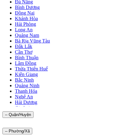
Đà Nẵng
Bình Dương
Đồng Nai
Khánh Hòa
Hải Phòng
Long An
Quảng Nam
Bà Rịa Vũng Tàu
Đắk Lắk
Cần Thơ
Bình Thuận
Lâm Đồng
Thừa Thiên Huế
Kiên Giang
Bắc Ninh
Quảng Ninh
Thanh Hóa
Nghệ An
Hải Dương
Gia Lai
Bình Phước
-- Quận/Huyện
Hưng Yên
Bình Định
Tiền Giang
-- Phường/Xã
Thái Bình