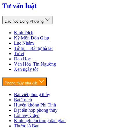
Tư vấn luật
Đạo học Đông Phương
Kinh Dịch
Kỳ Môn Độn Gíap
Lục Nhâm
Tứ trụ _ Bát tự hà lạc
Tử vi
Đạo Học
Văn Hóa_Tín Ngưỡng
Xen ngày tốt
Phong thủy nhà đất
Bài viết phong thủy
Bát Trạch
Huyền không Phi Tinh
Đặt tên hợp phong thủy
Lời hay ý đẹp
Kinh nghiệm trong dân gian
Thước lỗ Ban