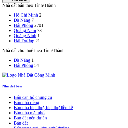
Nhà đất bán theo Tỉnh/Thành
Hồ Chí Minh
2
Đà Nẵng
7
Hải Phòng
2701
Quảng Nam
73
Quảng Ninh
1
Hải Dương
21
Nhà đất cho thuê theo Tỉnh/Thành
Đà Nẵng
1
Hải Phòng
54
Nhà đất bán
Bán căn hộ chung cư
Bán nhà riêng
Bán nhà biệt thự, biệt thự liền kề
Bán nhà mặt phố
Bán đất nền dự án
Bán đất