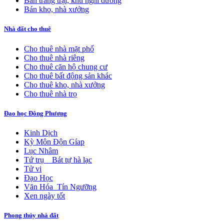
Bán trang trại, khu nghỉ dưỡng
Bán kho, nhà xưởng
Nhà đất cho thuê
Cho thuê nhà mặt phố
Cho thuê nhà riêng
Cho thuê căn hộ chung cư
Cho thuê bất động sản khác
Cho thuê kho, nhà xưởng
Cho thuê nhà trọ
Đạo học Đông Phương
Kinh Dịch
Kỳ Môn Độn Gíap
Lục Nhâm
Tứ trụ _ Bát tự hà lạc
Tử vi
Đạo Học
Văn Hóa_Tín Ngưỡng
Xen ngày tốt
Phong thủy nhà đất