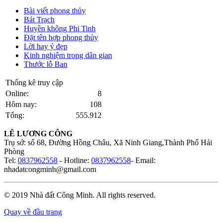
Bài viết phong thủy
Bát Trạch
Huyền không Phi Tinh
Đặt tên hợp phong thủy
Lời hay ý đẹp
Kinh nghiệm trong dân gian
Thước lỗ Ban
Thống kê truy cập
Online:
8
Hôm nay:
108
Tổng:
555.912
LÊ LƯƠNG CÔNG
Trụ sở: số 68, Đường Hồng Châu, Xã Ninh Giang,Thành Phố Hải
Phòng
Tel:
0837962558
- Hotline:
0837962558
- Email:
nhadatcongminh@gmail.com
© 2019 Nhà đất Công Minh. All rights reserved.
Quay về đầu trang