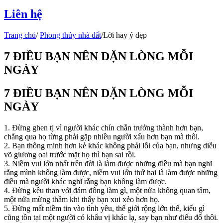
Liên hệ
Trang chủ
/
Phong thủy nhà đất
/
Lời hay ý đẹp
7 ĐIỀU BẠN NÊN DẶN LÒNG MỖI
NGÀY
7 ĐIỀU BẠN NÊN DẶN LÒNG MỖI
NGÀY
1. Đừng ghen tị vì người khác chín chắn trưởng thành hơn bạn,
chẳng qua họ từng phải gặp nhiều người xấu hơn bạn mà thôi.
2. Bạn thông minh hơn kẻ khác không phải lỗi của bạn, nhưng diễu
võ giương oai trước mặt họ thì bạn sai rồi.
3. Niềm vui lớn nhất trên đời là làm được những điều mà bạn nghĩ
rằng mình không làm được, niềm vui lớn thứ hai là làm được những
điều mà người khác nghĩ rằng bạn không làm được.
4. Đừng kêu than với đám đông làm gì, một nửa không quan tâm,
một nửa mừng thầm khi thấy bạn xui xẻo hơn họ.
5. Đừng mất niềm tin vào tình yêu, thế giới rộng lớn thế, kiểu gì
cũng tồn tại một người có khẩu vị khác lạ, say bạn như điếu đổ thôi.