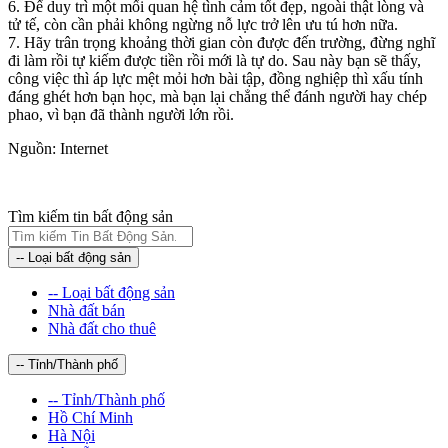
6. Để duy trì một mối quan hệ tình cảm tốt đẹp, ngoài thật lòng và
tử tế, còn cần phải không ngừng nỗ lực trở lên ưu tú hơn nữa.
7. Hãy trân trọng khoảng thời gian còn được đến trường, đừng nghĩ
đi làm rồi tự kiếm được tiền rồi mới là tự do. Sau này bạn sẽ thấy,
công việc thì áp lực mệt mỏi hơn bài tập, đồng nghiệp thì xấu tính
đáng ghét hơn bạn học, mà bạn lại chẳng thể đánh người hay chép
phao, vì bạn đã thành người lớn rồi.
Nguồn: Internet
Tìm kiếm tin bất động sản
-- Loại bất động sản
-- Loại bất động sản
Nhà đất bán
Nhà đất cho thuê
-- Tỉnh/Thành phố
-- Tỉnh/Thành phố
Hồ Chí Minh
Hà Nội