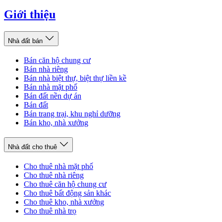
Giới thiệu
Nhà đất bán
Bán căn hộ chung cư
Bán nhà riêng
Bán nhà biệt thự, biệt thự liền kề
Bán nhà mặt phố
Bán đất nền dự án
Bán đất
Bán trang trại, khu nghỉ dưỡng
Bán kho, nhà xưởng
Nhà đất cho thuê
Cho thuê nhà mặt phố
Cho thuê nhà riêng
Cho thuê căn hộ chung cư
Cho thuê bất động sản khác
Cho thuê kho, nhà xưởng
Cho thuê nhà trọ