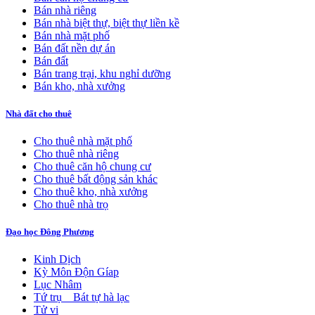
Bán nhà riêng
Bán nhà biệt thự, biệt thự liền kề
Bán nhà mặt phố
Bán đất nền dự án
Bán đất
Bán trang trại, khu nghỉ dưỡng
Bán kho, nhà xưởng
Nhà đất cho thuê
Cho thuê nhà mặt phố
Cho thuê nhà riêng
Cho thuê căn hộ chung cư
Cho thuê bất động sản khác
Cho thuê kho, nhà xưởng
Cho thuê nhà trọ
Đạo học Đông Phương
Kinh Dịch
Kỳ Môn Độn Gíap
Lục Nhâm
Tứ trụ _ Bát tự hà lạc
Tử vi