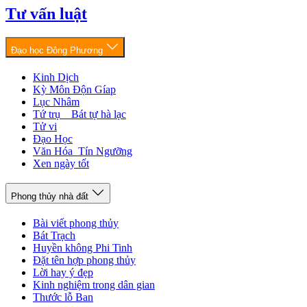
Tư vấn luật
Đạo học Đông Phương
Kinh Dịch
Kỳ Môn Độn Gíap
Lục Nhâm
Tứ trụ _ Bát tự hà lạc
Tử vi
Đạo Học
Văn Hóa_Tín Ngưỡng
Xen ngày tốt
Phong thủy nhà đất
Bài viết phong thủy
Bát Trạch
Huyền không Phi Tinh
Đặt tên hợp phong thủy
Lời hay ý đẹp
Kinh nghiệm trong dân gian
Thước lỗ Ban