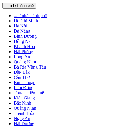
-- Tỉnh/Thành phố
-- Tỉnh/Thành phố
Hồ Chí Minh
Hà Nội
Đà Nẵng
Bình Dương
Đồng Nai
Khánh Hòa
Hải Phòng
Long An
Quảng Nam
Bà Rịa Vũng Tàu
Đắk Lắk
Cần Thơ
Bình Thuận
Lâm Đồng
Thừa Thiên Huế
Kiên Giang
Bắc Ninh
Quảng Ninh
Thanh Hóa
Nghệ An
Hải Dương