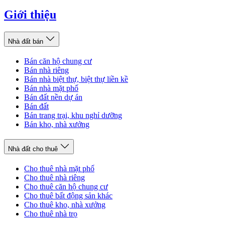
Giới thiệu
Nhà đất bán
Bán căn hộ chung cư
Bán nhà riêng
Bán nhà biệt thự, biệt thự liền kề
Bán nhà mặt phố
Bán đất nền dự án
Bán đất
Bán trang trại, khu nghỉ dưỡng
Bán kho, nhà xưởng
Nhà đất cho thuê
Cho thuê nhà mặt phố
Cho thuê nhà riêng
Cho thuê căn hộ chung cư
Cho thuê bất động sản khác
Cho thuê kho, nhà xưởng
Cho thuê nhà trọ