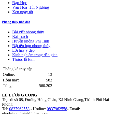
Đạo Học
Văn Hóa_Tín Ngưỡng
Xen ngày tốt
Phong thủy nhà đất
Bài viết phong thủy
Bát Trạch
Huyền không Phi Tinh
Đặt tên hợp phong thủy
Lời hay ý đẹp
Kinh nghiệm trong dân gian
Thước lỗ Ban
Thống kê truy cập
Online:
13
Hôm nay:
582
Tổng:
560.202
LÊ LƯƠNG CÔNG
Trụ sở: số 68, Đường Hồng Châu, Xã Ninh Giang,Thành Phố Hải
Phòng
Tel:
0837962558
- Hotline:
0837962558
- Email:
nhadatcongminh@gmail.com