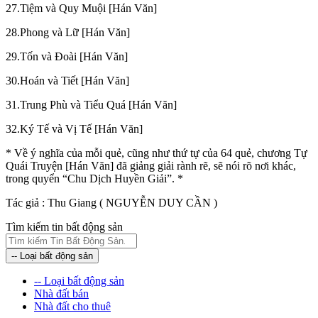
27.Tiệm và Quy Muội [Hán Văn]
28.Phong và Lữ [Hán Văn]
29.Tốn và Đoài [Hán Văn]
30.Hoán và Tiết [Hán Văn]
31.Trung Phù và Tiểu Quá [Hán Văn]
32.Ký Tế và Vị Tế [Hán Văn]
* Về ý nghĩa của mỗi quẻ, cũng như thứ tự của 64 quẻ, chương Tự
Quái Truyện [Hán Văn] đã giảng giải rành rẽ, sẽ nói rõ nơi khác,
trong quyển “Chu Dịch Huyền Giải”. *
Tác giả : Thu Giang ( NGUYỄN DUY CẦN )
Tìm kiếm tin bất động sản
-- Loại bất động sản
-- Loại bất động sản
Nhà đất bán
Nhà đất cho thuê