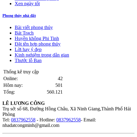
Xen ngày tốt
Phong thủy nhà đất
Bài viết phong thủy
Bát Trạch
Huyền không Phi Tinh
Đặt tên hợp phong thủy
Lời hay ý đẹp
Kinh nghiệm trong dân gian
Thước lỗ Ban
Thống kê truy cập
Online:
42
Hôm nay:
501
Tổng:
560.121
LÊ LƯƠNG CÔNG
Trụ sở: số 68, Đường Hồng Châu, Xã Ninh Giang,Thành Phố Hải
Phòng
Tel:
0837962558
- Hotline:
0837962558
- Email:
nhadatcongminh@gmail.com