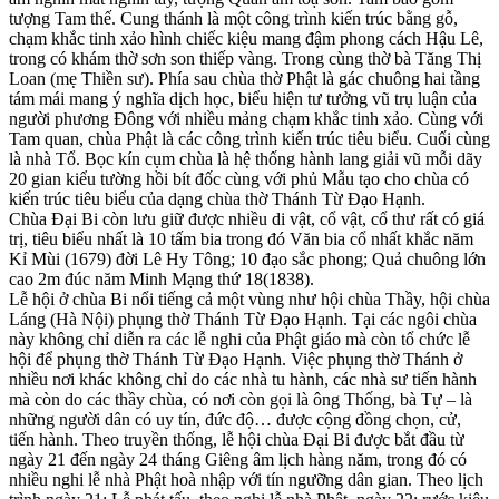
tượng Tam thế. Cung thánh là một công trình kiến trúc bằng gỗ,
chạm khắc tinh xảo hình chiếc kiệu mang đậm phong cách Hậu Lê,
trong có khám thờ sơn son thiếp vàng. Trong cùng thờ bà Tăng Thị
Loan (mẹ Thiền sư). Phía sau chùa thờ Phật là gác chuông hai tầng
tám mái mang ý nghĩa dịch học, biểu hiện tư tưởng vũ trụ luận của
người phương Đông với nhiều mảng chạm khắc tinh xảo. Cùng với
Tam quan, chùa Phật là các công trình kiến trúc tiêu biểu. Cuối cùng
là nhà Tổ. Bọc kín cụm chùa là hệ thống hành lang giải vũ mỗi dãy
20 gian kiểu tường hồi bít đốc cùng với phủ Mẫu tạo cho chùa có
kiến trúc tiêu biểu của dạng chùa thờ Thánh Từ Đạo Hạnh.
Chùa Đại Bi còn lưu giữ được nhiều di vật, cổ vật, cổ thư rất có giá
trị, tiêu biểu nhất là 10 tấm bia trong đó Văn bia cổ nhất khắc năm
Kỉ Mùi (1679) đời Lê Hy Tông; 10 đạo sắc phong; Quả chuông lớn
cao 2m đúc năm Minh Mạng thứ 18(1838).
Lễ hội ở chùa Bi nổi tiếng cả một vùng như hội chùa Thầy, hội chùa
Láng (Hà Nội) phụng thờ Thánh Từ Đạo Hạnh. Tại các ngôi chùa
này không chỉ diễn ra các lễ nghi của Phật giáo mà còn tổ chức lễ
hội để phụng thờ Thánh Từ Đạo Hạnh. Việc phụng thờ Thánh ở
nhiều nơi khác không chỉ do các nhà tu hành, các nhà sư tiến hành
mà còn do các thầy chùa, có nơi còn gọi là ông Thống, bà Tự – là
những người dân có uy tín, đức độ… được cộng đồng chọn, cử,
tiến hành. Theo truyền thống, lễ hội chùa Đại Bi được bắt đầu từ
ngày 21 đến ngày 24 tháng Giêng âm lịch hàng năm, trong đó có
nhiều nghi lễ nhà Phật hoà nhập với tín ngưỡng dân gian. Theo lịch