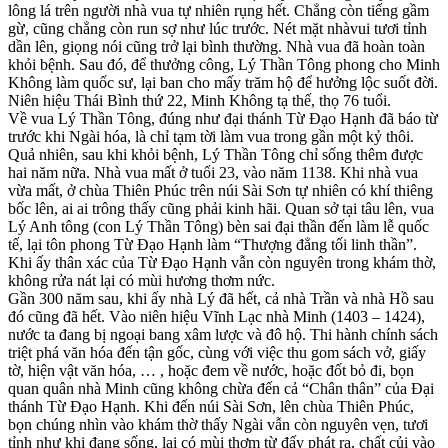
lông lá trên người nhà vua tự nhiên rụng hết. Chẳng còn tiếng gầm
gừ, cũng chẳng còn run sợ như lúc trước. Nét mặt nhàvui tươi tỉnh
dần lên, giọng nói cũng trở lại bình thường. Nhà vua đã hoàn toàn
khỏi bệnh. Sau đó, để thưởng công, Lý Thần Tông phong cho Minh
Không làm quốc sư, lại ban cho mấy trăm hộ để hưởng lộc suốt đời.
Niên hiệu Thái Bình thứ 22, Minh Không tạ thế, thọ 76 tuổi.
Về vua Lý Thần Tông, đúng như đại thánh Từ Đạo Hạnh đã báo từ
trước khi Ngài hóa, là chỉ tạm tời làm vua trong gần một kỷ thôi.
Quả nhiên, sau khi khỏi bệnh, Lý Thần Tông chỉ sống thêm được
hai năm nữa. Nhà vua mất ở tuổi 23, vào năm 1138. Khi nhà vua
vừa mất, ở chùa Thiên Phúc trên núi Sài Sơn tự nhiên có khí thiêng
bốc lên, ai ai trông thấy cũng phải kinh hãi. Quan sở tại tâu lên, vua
Lý Anh tông (con Lý Thần Tông) bèn sai đại thần đến làm lễ quốc
tế, lại tôn phong Từ Đạo Hạnh làm “Thượng đẳng tối linh thần”.
Khi ấy thân xác của Từ Đạo Hạnh vẫn còn nguyên trong khám thờ,
không rửa nát lại có mùi hương thơm nức.
Gần 300 năm sau, khi ấy nhà Lý đã hết, cả nhà Trần và nhà Hồ sau
đó cũng đã hết. Vào niên hiệu Vĩnh Lạc nhà Minh (1403 – 1424),
nước ta đang bị ngoại bang xâm lược và đô hộ. Thi hành chính sách
triệt phá văn hóa đến tận gốc, cùng với việc thu gom sách vở, giấy
tờ, hiện vật văn hóa, … , hoặc đem về nước, hoặc đốt bỏ đi, bọn
quan quân nhà Minh cũng không chừa đến cả “Chân thân” của Đại
thánh Từ Đạo Hạnh. Khi đến núi Sài Sơn, lên chùa Thiên Phúc,
bọn chúng nhìn vào khám thờ thấy Ngài vẫn còn nguyên vẹn, tươi
tỉnh như khi đang sống, lại có mùi thơm từ đấy phát ra, chất củi vào