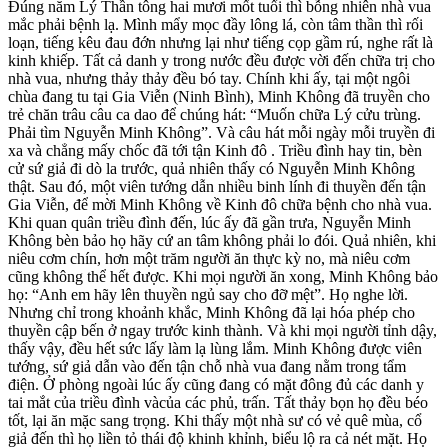
Đúng năm Lý Thần tông hai mươi mốt tuổi thì bỗng nhiên nhà vua
mắc phải bệnh lạ. Mình mẩy mọc đầy lông lá, còn tâm thần thì rối
loạn, tiếng kêu đau đớn nhưng lại như tiếng cọp gầm rú, nghe rất là
kinh khiếp. Tất cả danh y trong nước đều được vời đến chữa trị cho
nhà vua, nhưng thảy thảy đều bó tay. Chính khi ấy, tại một ngôi
chùa đang tu tại Gia Viễn (Ninh Bình), Minh Không đã truyền cho
trẻ chăn trâu câu ca dao để chúng hát: “Muốn chữa Lý cửu trùng.
Phải tìm Nguyễn Minh Không”. Và câu hát mỗi ngày mỗi truyền đi
xa và chẳng mấy chốc đã tới tận Kinh đô . Triều đình hay tin, bèn
cử sứ giả đi dò la trước, quả nhiên thấy có Nguyễn Minh Không
thật. Sau đó, một viên tướng dẫn nhiều binh lính đi thuyền đến tận
Gia Viễn, để mời Minh Không về Kinh đô chữa bệnh cho nhà vua.
Khi quan quân triều đình đến, lúc ấy đã gần trưa, Nguyễn Minh
Không bèn bảo họ hãy cứ an tâm không phải lo đói. Quả nhiên, khi
niêu cơm chín, hơn một trăm người ăn thực kỳ no, mà niêu cơm
cũng không thể hết được. Khi mọi người ăn xong, Minh Không bảo
họ: “Anh em hãy lên thuyền ngủ say cho đỡ mệt”. Họ nghe lời.
Nhưng chỉ trong khoảnh khắc, Minh Không đã lại hóa phép cho
thuyền cập bến ở ngay trước kinh thành. Và khi mọi người tỉnh dậy,
thấy vậy, đều hết sức lấy làm lạ lùng lắm. Minh Không được viên
tướng, sứ giả dẫn vào đến tận chỗ nhà vua đang nằm trong tẩm
điện. Ở phòng ngoài lúc ấy cũng đang có mặt đông đủ các danh y
tai mắt của triều đình vàcủa các phủ, trấn. Tất thảy bọn họ đều béo
tốt, lại ăn mặc sang trọng. Khi thấy một nhà sư có vẻ quê mùa, cổ
giả đến thì họ liền tỏ thái độ khinh khỉnh, biểu lộ ra cả nét mặt. Họ