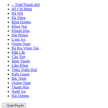
-- Tỉnh/Thành phố
Hồ Chí Minh
Hà Nội
Đà Nẵng
Bình Dương
Đồng Nai
Khánh Hòa
Hải Phòng
Long An
Quảng Nam
Bà Rịa Vũng Tàu
Đắk Lắk
Cần Thơ
Bình Thuận
Lâm Đồng
Thừa Thiên Huế
Kiên Giang
Bắc Ninh
Quảng Ninh
Thanh Hóa
Nghệ An
Hải Dương
Gia Lai
Bình Phước
-- Quận/Huyện