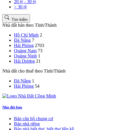
20 tỷ - 30 tỷ
> 30 tỷ
Tìm kiếm
Nhà đất bán theo Tỉnh/Thành
Hồ Chí Minh
2
Đà Nẵng
7
Hải Phòng
2703
Quảng Nam
73
Quảng Ninh
1
Hải Dương
21
Nhà đất cho thuê theo Tỉnh/Thành
Đà Nẵng
1
Hải Phòng
54
Nhà đất bán
Bán căn hộ chung cư
Bán nhà riêng
Bán nhà biệt thự, biệt thự liền kề