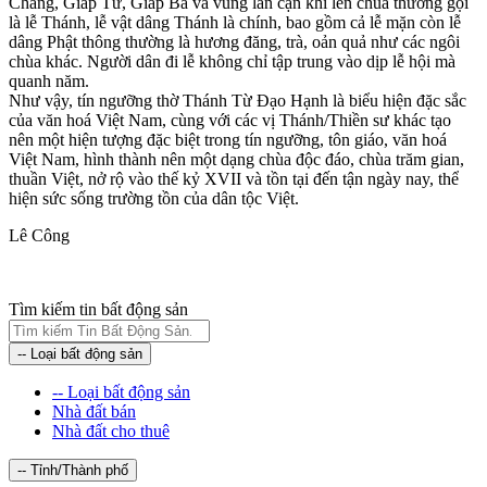
Chàng, Giáp Tư, Giáp Ba và vùng lân cận khi lên chùa thường gọi
là lễ Thánh, lễ vật dâng Thánh là chính, bao gồm cả lễ mặn còn lễ
dâng Phật thông thường là hương đăng, trà, oản quả như các ngôi
chùa khác. Người dân đi lễ không chỉ tập trung vào dịp lễ hội mà
quanh năm.
Như vậy, tín ngưỡng thờ Thánh Từ Đạo Hạnh là biểu hiện đặc sắc
của văn hoá Việt Nam, cùng với các vị Thánh/Thiền sư khác tạo
nên một hiện tượng đặc biệt trong tín ngưỡng, tôn giáo, văn hoá
Việt Nam, hình thành nên một dạng chùa độc đáo, chùa trăm gian,
thuần Việt, nở rộ vào thế kỷ XVII và tồn tại đến tận ngày nay, thể
hiện sức sống trường tồn của dân tộc Việt.
Lê Công
Tìm kiếm tin bất động sản
-- Loại bất động sản
-- Loại bất động sản
Nhà đất bán
Nhà đất cho thuê
-- Tỉnh/Thành phố