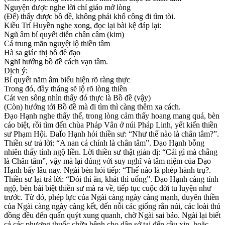
Nguyện được nghe lời chỉ giáo mở lòng
(Để) thấy được bồ đề, không phải khổ công đi tìm tòi.
Kiều Trí Huyền nghe xong, đọc lại bài kệ đáp lại:
Ngũ âm bí quyết diễn chân câm (kim)
Cá trung mãn nguyệt lộ thiền tâm
Hà sa giác thị bồ đề đạo
Nghĩ hướng bồ đề cách vạn tầm.
Dịch ý:
Bí quyết năm âm biểu hiện rõ ràng thực
Trong đó, đầy tháng sẽ lộ rõ lòng thiền
Cát ven sông nhìn thấy đó thực là Bồ đề (vậy)
(Còn) hướng tới Bồ đề mà đi tìm thì càng thêm xa cách.
Đạo Hạnh nghe thấy thế, trong lòng cảm thấy hoang mang quá, bèn
cáo biệt, rồi tìm đến chùa Pháp Vân ở núi Pháp Linh, yết kiến thiền
sư Phạm Hội. ĐaÏo Hạnh hỏi thiền sư: “Như thế nào là chân tâm?”.
Thiền sư trả lời: “A nan cá chính là chân tâm”. Đạo Hạnh bỗng
nhiên thấy tỉnh ngộ liền. Lời thiền sư thật giản dị: “Cái gì mà chẳng
là Chân tâm”, vậy mà lại đúng với suy nghĩ và tâm niệm của Đạo
Hạnh bấy lâu nay. Ngài bèn hỏi tiếp: “Thế nào là phép hành trụ?.
Thiền sư lại trả lời: “Đói thì ăn, khát thì uống”. Đạo Hạnh càng tỉnh
ngộ, bèn bái biệt thiền sư mà ra về, tiếp tục cuộc đời tu luyện như
trước. Từ đó, phép lực của Ngài càng ngày càng mạnh, duyên thiền
của Ngài càng ngày càng kết, đến nỗi các giống rắn núi, các loài thú
đồng đều đến quấn quýt xung quanh, chờ Ngài sai bảo. Ngài lại biết
cả các phương thuốc chữa bệnh cho dân sở tại đến cầu xin, hoặc