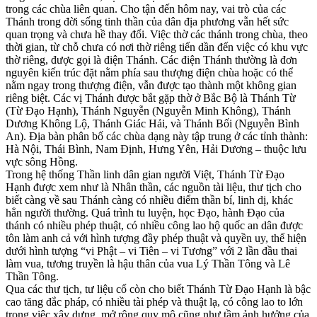
trong các chùa liên quan. Cho tận đến hôm nay, vai trò của các
Thánh trong đời sống tinh thần của dân địa phương vẫn hết sức
quan trọng và chưa hề thay đổi. Việc thờ các thánh trong chùa, theo
thời gian, từ chỗ chưa có nơi thờ riêng tiến dần đến việc có khu vực
thờ riêng, được gọi là điện Thánh. Các điện Thánh thường là đơn
nguyên kiến trúc đặt nằm phía sau thượng điện chùa hoặc có thể
nằm ngay trong thượng điện, vẫn được tạo thành một không gian
riêng biệt. Các vị Thánh được bắt gặp thờ ở Bắc Bộ là Thánh Từ
(Từ Đạo Hạnh), Thánh Nguyễn (Nguyễn Minh Không), Thánh
Dương Không Lộ, Thánh Giác Hải, và Thánh Bối (Nguyễn Bình
An). Địa bàn phân bố các chùa dạng này tập trung ở các tỉnh thành:
Hà Nội, Thái Bình, Nam Định, Hưng Yên, Hải Dương – thuộc lưu
vực sông Hồng.
Trong hệ thống Thần linh dân gian người Việt, Thánh Từ Đạo
Hạnh được xem như là Nhân thần, các nguồn tài liệu, thư tịch cho
biết càng về sau Thánh càng có nhiều điểm thần bí, linh dị, khác
hẳn người thường. Quá trình tu luyện, học Đạo, hành Đạo của
thánh có nhiều phép thuật, có nhiều công lao hộ quốc an dân được
tôn làm anh cả với hình tượng đầy phép thuật và quyền uy, thể hiện
dưới hình tượng “vi Phật – vi Tiên – vi Tương” với 2 lần đầu thai
làm vua, tương truyền là hậu thân của vua Lý Thần Tông và Lê
Thần Tông.
Qua các thư tịch, tư liệu cổ còn cho biết Thánh Từ Đạo Hạnh là bậc
cao tăng đắc pháp, có nhiều tài phép và thuật lạ, có công lao to lớn
trong việc xây dựng, mở rộng quy mô cũng như tầm ảnh hưởng của