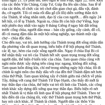
trình ngày 21: Lễ phát tấu, theo nghi lễ nhà Phật, ngày 22: rước kiệu
của các thôn Vân Chàng, Giáp Tư, Giáp Ba lên sân chùa. Sau lễ tế
của các thôn, tổ chức các trò chơi dân gian chọi gà, đấu vật, đánh
đu, cờ người. Tối có múa rối đầu gỗ (ổi lỗi) diễn xướng thần tích
của Thánh, lẽ sống nhân sinh, đạo lý của con người… đến ngày 24
hết hội, có lễ tạ Thánh. Ngoài ra, chùa Bi còn hội chợ Viềng, họp
một phiên duy nhất vào ngày 8 tháng Giêng ở ngay bãi đất trống
trước cổng chùa, người dân mua – bán cây giống, cây cảnh, đồ cổ,
đồ cũ mang đậm dấu ấn một hội nông nghiệp, tạo thành một cặp
chợ – chùa độc đáo.
Cho đến nay, vai trò, ảnh hưởng của Thánh trong đời sống nhân dân
địa phương vẫn rất quan trọng, biểu hiện ở lễ hội phụng thờ Thánh,
các lệ, tục, hèm của cuộc sống người dân. Ngay ở chùa Đại Bi có
thể nhận thấy vai trò của Thánh hết sức quan trọng trong đời sống
người dân, thể hiện ở kiến trúc của chùa. Tam quan chùa cùng với
nghi môn được xây dựng trên cùng trục ngang, không đối xứng.
Tam quan luôn đóng kín, chỉ mở trong những ngày hội chùa; lối đi
chính là nghi môn cho thấy dấu vết của đền thờ Thánh đậm nét hơn
chùa thờ Phật. Tam quan không xây ở chính giữa mà chếch về phía
Tây, thẳng với cung thờ Thánh Từ Đạo Hạnh, cho thấy đó mới là
trục thần đạo của chùa, thể hiện vai trò tối linh của Thánh, các công
trình khác xây dựng đối xứng qua trục thần đạo. Biểu hiện rõ nét
nhất Thánh là vị thần tối linh qua lễ hội phụng thờ Thánh. Theo tư
liệu điền dã của chúng tôi, việc thờ Thánh quan trọng hơn thờ Phật,
hay nói cách khác, lễ Thánh là chính. Người dân các thôn Vân