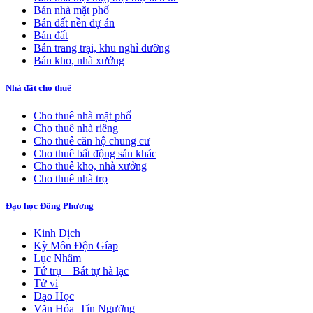
Bán nhà mặt phố
Bán đất nền dự án
Bán đất
Bán trang trại, khu nghỉ dưỡng
Bán kho, nhà xưởng
Nhà đất cho thuê
Cho thuê nhà mặt phố
Cho thuê nhà riêng
Cho thuê căn hộ chung cư
Cho thuê bất động sản khác
Cho thuê kho, nhà xưởng
Cho thuê nhà trọ
Đạo học Đông Phương
Kinh Dịch
Kỳ Môn Độn Gíap
Lục Nhâm
Tứ trụ _ Bát tự hà lạc
Tử vi
Đạo Học
Văn Hóa_Tín Ngưỡng