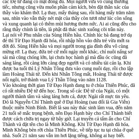
các Đệ tử đang có mặt đông đủ. Mọi người vừa vô cùng thương
tiếc, nhưng cũng vừa muôn phần cảm kích, bèn đặt thân xác của
thầy vào khám thờ. Lạ thay, mấy tháng sau, rồi hàng mấy trăm năm
sau, nhìn vào vẫn thấy nét mặt của thầy còn tươi như lúc còn sống
và xung quanh lại có thêm mùi hương thơm nức. Ai ai cũng đều cho
rằng thầy chính là tiên, là phật đã thác sinh xuống cõi trần này.
Lại nói về Phu nhân của Sùng Hiền hầu. Chính lúc bà đang trở dạ
đẻ thì Từ Đạo Hạnh đã hóa, rồi nhập hồn vào đứa trẻ vừa mới ra
đời đó. Sùng Hiền hầu và mọi người trong gia đình đều vô cùng
mừng rỡ. Lạ thay, đứa trẻ cứ mỗi ngày mỗi khác, chỉ nuôi nấng sơ
sài mà cũng chóng lớn, lại chưa học hành gì mà đầu óc cũng đã
sáng láng, rồi càng lớn càng đẹp người và có nhiều tài cán lạ. Khi
được ba tuổi thì Lý Nhân Tông đưa vào cung nuôi dạy, rồi cho lập
làm Hoàng Thái tử. Đến khi Nhân Tông mất, Hoàng Thái tử được
nối ngôi, trở thành vua Lý Thần Tông vào năm 1128.
Vào khoảng thời gian Từ Đạo Hạnh đang tu ở chùa Thiên Phúc, đã
có rất nhiều Đệ tử đến học. Trong số các Đệ tử của Ngài, có một
người thành tâm và sáng láng hơn cả, được Ngài rất mực tin yêu.
Đó là Nguyễn Chí Thành quê ở Đại Hoàng (sau đổi là Gia Viễn)
thuộc miền Ninh Bình. Biết là sau này thác sinh làm vua, đến năm
21 tuổi sẽ mắc trọng bệnh, nên Đạo Hạnh bày cho Chí Thành biết
được cách chữa trị ngay từ bây giờ. Lại truyền cả tấm ấn cho Chí
Thành và đặt tên cho là Minh Không. Khi Từ Đạo Hạnh đã hóa,
Minh Không bèn rời chùa Thiên Phúc, về tiếp tục tu tại chùa ở quê
nhà. Suốt 21 năm sau vẫn im hơi lặng tiếng, không ai hay biết.