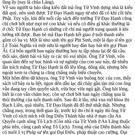
làng ấy (nay là chùa Láng).
Về sau người ta bảo rằng kiểu đất mà ông Từ Vinh dựng nhà là kiểu
đất quý, nên sinh được Từ Đạo Hạnh ngay từ nhỏ đã có khí cốt tiên
Phật. Tuy vậy, khi đến tuổi cấp sách đến trường Từ Đạo Hạnh cũng
chỉ chơi bời như mọi trẻ con khác và nếu có điều gì khác thường là
ở chỗ: Từ Đạo Hạnh có những cử chỉ mà người xung quanh ít khi
lường tới được. Bạn bè mà Đạo Hạnh kết giao ở tuổi thanh niên
gồm có ba vị: Một là nho sinh tên gọi Phi Sinh, một là đạo sĩ tên gọi
Lê Toàn Nghĩa và một nữa là người hay đàn hay hát tên gọi Phan
Ất. Cả bốn người ban ngày thường hay tụ tập nhau lại để đá cầu,
thổi sáo, đánh bài và bày ra các trò vui nhộn. Ông Từ Vinh, vốn
quan tâm đến sự học hành và sự nghiệp của con sau này, đã nhiều
lần trách mắng Từ Đạo Hạnh là đồ lêu lổng, dông dài, nhưng bên
ngoài xem ra chàng ta cũng chẳng mấy biến chuyển.
Một hôm đêm đã khuya, ông Từ Vinh vào buồng học của con, thấy
sách vở bày ra la liệt, ngọn đèn dầu lạc đã cháy gần tàn mà con ông
vẫn đang tay cầm quyển sách, vừa học vừa ngủ gật. Ông hài lòng,
biết là con vẫn chăm học, còn sự chơi bời ban ngày chẳng qua là
thói thường của tuổi thanh niên. Sau đó ít lâu, nhà vua mở khoa thi
Bạch Liên, quả nhiên, Từ Đạo Hạnh đã đỗ thứ nhất thật. Nhưng
chẳng may, trong thời gian ấy, trước kỳ thi chỉ ít ngày thì ông Từ
Vinh có xích mích với ông Diên Thành hầu nhà ở mạn cầu An
Quyến cạnh sông Tô Lịch (Còn nhà của Từ Vinh ở An Lãng thuộc
phía trên, cũng cạnh sông Tô Lịch). Trong nhà của Diên thành hầu
có nuôi 1 vị Pháp sư tên gọi Đại Điên, pháp thuật cao cường. Đại