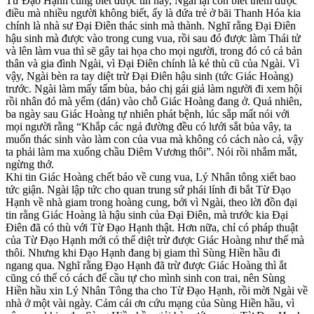
Từ Đạo Hạnh cũng biết được tin nay, Ngài lại còn biết thêm được
điều mà nhiều người không biết, ấy là đứa trẻ ở bãi Thanh Hóa kia
chính là nhà sư Đại Điên thác sinh mà thành. Nghĩ rằng Đại Điên
hậu sinh mà được vào trong cung vua, rồi sau đó được làm Thái tử
và lên làm vua thì sẽ gây tai họa cho mọi người, trong đó có cả bản
thân và gia đình Ngài, vì Đại Điên chính là kẻ thù cũ của Ngài. Vì
vậy, Ngài bèn ra tay diệt trừ Đại Điên hậu sinh (tức Giác Hoàng)
trước. Ngài làm mấy tấm bùa, bảo chị gái giả làm người đi xem hội
rồi nhân đó mà yểm (dán) vào chỗ Giác Hoàng đang ở. Quả nhiên,
ba ngày sau Giác Hoàng tự nhiên phát bệnh, lúc sắp mất nói với
mọi người rằng “Khắp các ngả đường đều có lưới sắt bủa vây, ta
muốn thác sinh vào làm con của vua mà không có cách nào cả, vậy
ta phải làm ma xuống chầu Diêm Vương thôi”. Nói rồi nhắm mắt,
ngừng thở.
Khi tin Giác Hoàng chết báo về cung vua, Lý Nhân tông xiết bao
tức giận. Ngài lập tức cho quan trung sứ phái lính đi bắt Từ Đạo
Hạnh về nhà giam trong hoàng cung, bởi vì Ngài, theo lời đồn đại
tin rằng Giác Hoàng là hậu sinh của Đại Điên, mà trước kia Đại
Điên đã có thù với Từ Đạo Hạnh thật. Hơn nữa, chỉ có pháp thuật
của Từ Đạo Hạnh mới có thể diệt trừ được Giác Hoàng như thế mà
thôi. Nhưng khi Đạo Hạnh đang bị giam thì Sùng Hiền hầu đi
ngang qua. Nghĩ rằng Đạo Hạnh đã trừ được Giác Hoàng thì ắt
cũng có thể có cách để cầu tự cho mình sinh con trai, nên Sùng
Hiền hầu xin Lý Nhân Tông tha cho Từ Đạo Hạnh, rồi mời Ngài về
nhà ở một vài ngày. Cảm cái ơn cứu mạng của Sùng Hiền hầu, vì