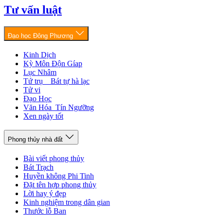
Tư vấn luật
Đạo học Đông Phương
Kinh Dịch
Kỳ Môn Độn Gíap
Lục Nhâm
Tứ trụ _ Bát tự hà lạc
Tử vi
Đạo Học
Văn Hóa_Tín Ngưỡng
Xen ngày tốt
Phong thủy nhà đất
Bài viết phong thủy
Bát Trạch
Huyền không Phi Tinh
Đặt tên hợp phong thủy
Lời hay ý đẹp
Kinh nghiệm trong dân gian
Thước lỗ Ban