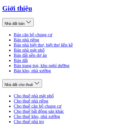
Giới thiệu
Nhà đất bán
Bán căn hộ chung cư
Bán nhà riêng
Bán nhà biệt thự, biệt thự liền kề
Bán nhà mặt phố
Bán đất nền dự án
Bán đất
Bán trang trại, khu nghỉ dưỡng
Bán kho, nhà xưởng
Nhà đất cho thuê
Cho thuê nhà mặt phố
Cho thuê nhà riêng
Cho thuê căn hộ chung cư
Cho thuê bất động sản khác
Cho thuê kho, nhà xưởng
Cho thuê nhà trọ