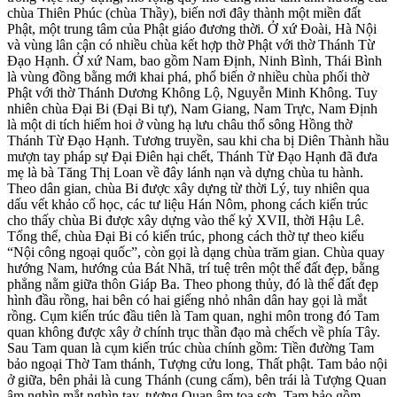
chùa Thiên Phúc (chùa Thầy), biến nơi đây thành một miền đất
Phật, một trung tâm của Phật giáo đương thời. Ở xứ Đoài, Hà Nội
và vùng lân cận có nhiều chùa kết hợp thờ Phật với thờ Thánh Từ
Đạo Hạnh. Ở xứ Nam, bao gồm Nam Định, Ninh Bình, Thái Bình
là vùng đồng bằng mới khai phá, phổ biến ở nhiều chùa phối thờ
Phật với thờ Thánh Dương Không Lộ, Nguyễn Minh Không. Tuy
nhiên chùa Đại Bi (Đại Bi tự), Nam Giang, Nam Trực, Nam Định
là một di tích hiếm hoi ở vùng hạ lưu châu thổ sông Hồng thờ
Thánh Từ Đạo Hạnh. Tương truyền, sau khi cha bị Diên Thành hầu
mượn tay pháp sự Đại Điên hại chết, Thánh Từ Đạo Hạnh đã đưa
mẹ là bà Tăng Thị Loan về đây lánh nạn và dựng chùa tu hành.
Theo dân gian, chùa Bi được xây dựng từ thời Lý, tuy nhiên qua
dấu vết khảo cổ học, các tư liệu Hán Nôm, phong cách kiến trúc
cho thấy chùa Bi được xây dựng vào thế kỷ XVII, thời Hậu Lê.
Tổng thể, chùa Đại Bi có kiến trúc, phong cách thờ tự theo kiểu
“Nội công ngoại quốc”, còn gọi là dạng chùa trăm gian. Chùa quay
hướng Nam, hướng của Bát Nhã, trí tuệ trên một thế đất đẹp, bằng
phẳng nằm giữa thôn Giáp Ba. Theo phong thủy, đó là thế đất đẹp
hình đầu rồng, hai bên có hai giếng nhỏ nhân dân hay gọi là mắt
rồng. Cụm kiến trúc đầu tiên là Tam quan, nghi môn trong đó Tam
quan không được xây ở chính trục thần đạo mà chếch về phía Tây.
Sau Tam quan là cụm kiến trúc chùa chính gồm: Tiền đường Tam
bảo ngoại Thờ Tam thánh, Tượng cửu long, Thất phật. Tam bảo nội
ở giữa, bên phải là cung Thánh (cung cấm), bên trái là Tượng Quan
âm nghìn mắt nghìn tay, tượng Quan âm toạ sơn. Tam bảo gồm