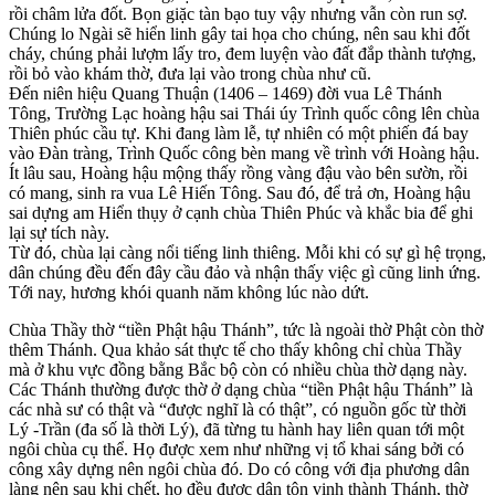
rồi châm lửa đốt. Bọn giặc tàn bạo tuy vậy nhưng vẫn còn run sợ.
Chúng lo Ngài sẽ hiển linh gây tai họa cho chúng, nên sau khi đốt
cháy, chúng phải lượm lấy tro, đem luyện vào đất đắp thành tượng,
rồi bỏ vào khám thờ, đưa lại vào trong chùa như cũ.
Đến niên hiệu Quang Thuận (1406 – 1469) đời vua Lê Thánh
Tông, Trường Lạc hoàng hậu sai Thái úy Trình quốc công lên chùa
Thiên phúc cầu tự. Khi đang làm lễ, tự nhiên có một phiến đá bay
vào Đàn tràng, Trình Quốc công bèn mang về trình với Hoàng hậu.
Ít lâu sau, Hoàng hậu mộng thấy rồng vàng đậu vào bên sườn, rồi
có mang, sinh ra vua Lê Hiến Tông. Sau đó, để trả ơn, Hoàng hậu
sai dựng am Hiển thụy ở cạnh chùa Thiên Phúc và khắc bia để ghi
lại sự tích này.
Từ đó, chùa lại càng nổi tiếng linh thiêng. Mỗi khi có sự gì hệ trọng,
dân chúng đều đến đây cầu đảo và nhận thấy việc gì cũng linh ứng.
Tới nay, hương khói quanh năm không lúc nào dứt.
Chùa Thầy thờ “tiền Phật hậu Thánh”, tức là ngoài thờ Phật còn thờ
thêm Thánh. Qua khảo sát thực tế cho thấy không chỉ chùa Thầy
mà ở khu vực đồng bằng Bắc bộ còn có nhiều chùa thờ dạng này.
Các Thánh thường được thờ ở dạng chùa “tiền Phật hậu Thánh” là
các nhà sư có thật và “được nghĩ là có thật”, có nguồn gốc từ thời
Lý -Trần (đa số là thời Lý), đã từng tu hành hay liên quan tới một
ngôi chùa cụ thể. Họ được xem như những vị tổ khai sáng bởi có
công xây dựng nên ngôi chùa đó. Do có công với địa phương dân
làng nên sau khi chết, họ đều được dân tôn vinh thành Thánh, thờ