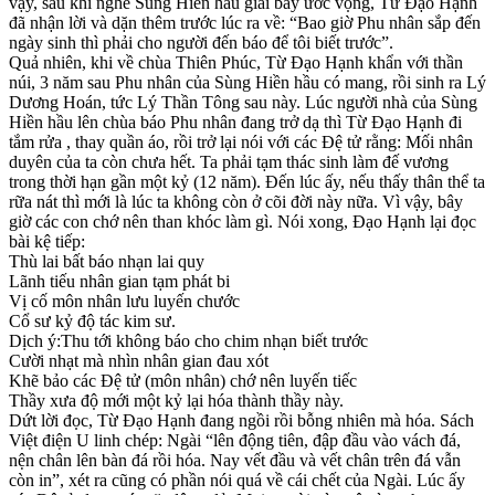
vậy, sau khi nghe Sùng Hiền hầu giải bày ước vọng, Từ Đạo Hạnh
đã nhận lời và dặn thêm trước lúc ra về: “Bao giờ Phu nhân sắp đến
ngày sinh thì phải cho người đến báo để tôi biết trước”.
Quả nhiên, khi về chùa Thiên Phúc, Từ Đạo Hạnh khẩn với thần
núi, 3 năm sau Phu nhân của Sùng Hiền hầu có mang, rồi sinh ra Lý
Dương Hoán, tức Lý Thần Tông sau này. Lúc người nhà của Sùng
Hiền hầu lên chùa báo Phu nhân đang trở dạ thì Từ Đạo Hạnh đi
tắm rửa , thay quần áo, rồi trở lại nói với các Đệ tử rằng: Mối nhân
duyên của ta còn chưa hết. Ta phải tạm thác sinh làm đế vương
trong thời hạn gần một kỷ (12 năm). Đến lúc ấy, nếu thấy thân thể ta
rữa nát thì mới là lúc ta không còn ở cõi đời này nữa. Vì vậy, bây
giờ các con chớ nên than khóc làm gì. Nói xong, Đạo Hạnh lại đọc
bài kệ tiếp:
Thù lai bất báo nhạn lai quy
Lãnh tiếu nhân gian tạm phát bi
Vị cố môn nhân lưu luyến chước
Cổ sư kỷ độ tác kim sư.
Dịch ý:Thu tới không báo cho chim nhạn biết trước
Cười nhạt mà nhìn nhân gian đau xót
Khẽ bảo các Đệ tử (môn nhân) chớ nên luyến tiếc
Thầy xưa độ mới một kỷ lại hóa thành thầy này.
Dứt lời đọc, Từ Đạo Hạnh đang ngồi rồi bỗng nhiên mà hóa. Sách
Việt điện U linh chép: Ngài “lên động tiên, đập đầu vào vách đá,
nện chân lên bàn đá rồi hóa. Nay vết đầu và vết chân trên đá vẫn
còn in”, xét ra cũng có phần nói quá về cái chết của Ngài. Lúc ấy