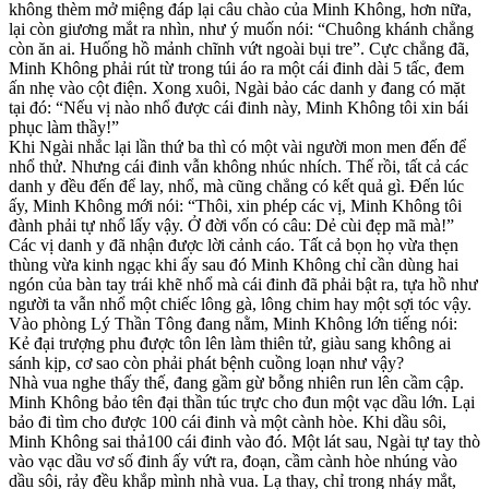
không thèm mở miệng đáp lại câu chào của Minh Không, hơn nữa,
lại còn giương mắt ra nhìn, như ý muốn nói: “Chuông khánh chẳng
còn ăn ai. Huống hồ mảnh chĩnh vứt ngoài bụi tre”. Cực chẳng đã,
Minh Không phải rút từ trong túi áo ra một cái đinh dài 5 tấc, đem
ấn nhẹ vào cột điện. Xong xuôi, Ngài bảo các danh y đang có mặt
tại đó: “Nếu vị nào nhổ được cái đinh này, Minh Không tôi xin bái
phục làm thầy!”
Khi Ngài nhắc lại lần thứ ba thì có một vài người mon men đến để
nhổ thử. Nhưng cái đinh vẫn không nhúc nhích. Thế rồi, tất cả các
danh y đều đến để lay, nhổ, mà cũng chẳng có kết quả gì. Đến lúc
ấy, Minh Không mới nói: “Thôi, xin phép các vị, Minh Không tôi
đành phải tự nhổ lấy vậy. Ở đời vốn có câu: Dẻ cùi đẹp mã mà!”
Các vị danh y đã nhận được lời cảnh cáo. Tất cả bọn họ vừa thẹn
thùng vừa kinh ngạc khi ấy sau đó Minh Không chỉ cần dùng hai
ngón của bàn tay trái khẽ nhổ mà cái đinh đã phải bật ra, tựa hồ như
người ta vẫn nhổ một chiếc lông gà, lông chim hay một sợi tóc vậy.
Vào phòng Lý Thần Tông đang nằm, Minh Không lớn tiếng nói:
Kẻ đại trượng phu được tôn lên làm thiên tử, giàu sang không ai
sánh kịp, cơ sao còn phải phát bệnh cuồng loạn như vậy?
Nhà vua nghe thấy thế, đang gầm gừ bỗng nhiên run lên cầm cập.
Minh Không bảo tên đại thần túc trực cho đun một vạc dầu lớn. Lại
bảo đi tìm cho được 100 cái đinh và một cành hòe. Khi dầu sôi,
Minh Không sai thả100 cái đinh vào đó. Một lát sau, Ngài tự tay thò
vào vạc dầu vơ số đinh ấy vứt ra, đoạn, cầm cành hòe nhúng vào
dầu sôi, rảy đều khắp mình nhà vua. Lạ thay, chỉ trong nháy mắt,