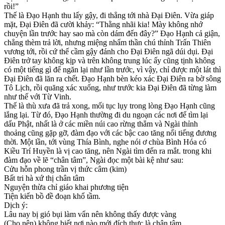
rồi!”
Thế là Đạo Hạnh thu lấy gậy, đi thẳng tới nhà Đại Điên. Vừa giáp
mặt, Đại Điên đã cười khảy: “Thằng nhãi kia! Mày không nhớ
chuyện lần trước hay sao mà còn dám đến đây?” Đạo Hạnh cả giận,
chẳng thèm trả lời, nhưng miệng nhẩm thần chú thỉnh Trấn Thiên
vương tới, rồi cứ thế cầm gậy đánh cho Đại Điên ngã dúi dụi. Đại
Điên trở tay không kịp và trên không trung lúc ấy cũng tịnh không
có một tiếng gì để ngăn lại như lần trước, vì vậy, chỉ được một lát thì
Đại Điên đã lăn ra chết. Đạo Hạnh bèn kéo xác Đại Điên ra bờ sông
Tô Lịch, rồi quăng xác xuống, như trước kia Đại Điên đã từng làm
như thế với Từ Vinh.
Thế là thù xưa đã trả xong, mối tục lụy trong lòng Đạo Hạnh cũng
lắng lại. Từ đó, Đạo Hạnh thường đi du ngoạn các nơi để tìm lại
dấu Phật, nhất là ở các miền núi cao rừng thẳm và Ngài thỉnh
thoảng cũng gặp gỡ, đàm đạo với các bậc cao tăng nổi tiếng đương
thời. Một lần, tới vùng Thía Bình, nghe nói ơ chùa Bình Hóa có
Kiều Trí Huyền là vị cao tăng, nên Ngài tìm đến ra mắt. trong khi
đàm đạo về lẽ “chân tâm”, Ngài đọc một bài kệ như sau:
Cửu hỗn phong trần vị thức câm (kim)
Bất tri hà xứ thị chân tâm
Nguyện thừa chỉ giáo khai phương tiện
Tiện kiến bồ đề đoạn khổ tầm.
Dịch ý:
Lâu nay bị gió bụi làm vẩn nên không thấy được vàng
(Cho nên) không biết nơi nào mới đích thực là chân tâm