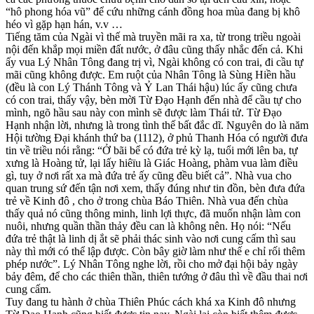
“hô phong hóa vũ” để cứu những cánh đồng hoa mùa đang bị khô
héo vì gặp hạn hán, v.v …
Tiếng tăm của Ngài vì thế mà truyền mãi ra xa, từ trong triều ngoài
nội đến khắp mọi miền đất nước, ở đâu cũng thấy nhắc đến cả. Khi
ấy vua Lý Nhân Tông đang trị vì, Ngài không có con trai, đi cầu tự
mãi cũng không được. Em ruột của Nhân Tông là Sùng Hiền hầu
(đều là con Lý Thánh Tông và Ỷ Lan Thái hậu) lúc ấy cũng chưa
có con trai, thấy vậy, bèn mời Từ Đạo Hạnh đến nhà để cầu tự cho
mình, ngõ hầu sau này con mình sẽ được làm Thái tử. Từ Đạo
Hạnh nhận lời, nhưng là trong tình thế bất đắc dĩ. Nguyên do là năm
Hội tường Đại khánh thứ ba (1112), ở phủ Thanh Hóa có người đưa
tin về triều nói rằng: “Ở bãi bể có đứa trẻ kỳ lạ, tuổi mới lên ba, tự
xưng là Hoàng tử, lại lấy hiêïu là Giác Hoàng, phàm vua làm điều
gì, tuy ở nơi rất xa mà đứa trẻ ấy cũng đều biết cả”. Nhà vua cho
quan trung sứ đến tận nơi xem, thấy đúng như tin đồn, bèn đưa đứa
trẻ về Kinh đô , cho ở trong chùa Báo Thiên. Nhà vua đến chùa
thấy quả nó cũng thông minh, linh lợi thực, đã muốn nhận làm con
nuôi, nhưng quần thần thảy đều can là không nên. Họ nói: “Nếu
đứa trẻ thật là linh dị ắt sẽ phải thác sinh vào nơi cung cấm thì sau
này thì mới có thể lập được. Còn bây giờ làm như thế e chỉ rối thêm
phép nước”. Lý Nhân Tông nghe lời, rồi cho mở đại hội bảy ngày
bảy đêm, để cho các thiên thần, thiên tướng ở đâu thì về đầu thai nơi
cung cấm.
Tuy đang tu hành ở chùa Thiên Phúc cách khá xa Kinh đô nhưng