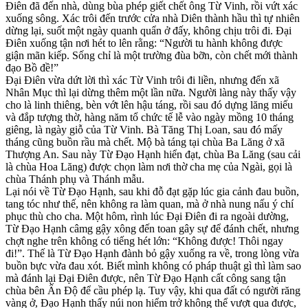
Điên đã đến nhà, dùng bùa phép giết chết ông Từ Vinh, rồi vứt xác
xuống sông. Xác trôi đến trước cửa nhà Diên thành hầu thì tự nhiên
dừng lại, suốt một ngày quanh quẩn ở đấy, không chịu trôi đi. Đại
Điên xuống tận nơi hét to lên rằng: “Người tu hành không được
giận mãn kiếp. Sống chỉ là một trường đùa bỡn, còn chết mới thành
đạo Bồ đề!”
Đại Điên vừa dứt lời thì xác Từ Vinh trôi đi liền, nhưng đến xã
Nhân Mục thì lại dừng thêm một lần nữa. Người làng này thấy vậy
cho là linh thiêng, bèn vớt lên hậu táng, rồi sau đó dựng lăng miếu
và đắp tượng thờ, hàng năm tổ chức tế lễ vào ngày mồng 10 tháng
giêng, là ngày giỗ của Từ Vinh. Bà Tăng Thị Loan, sau đó mấy
tháng cũng buồn rầu mà chết. Mộ bà táng tại chùa Ba Lăng ở xã
Thượng An. Sau này Từ Đạo Hạnh hiển đạt, chùa Ba Lăng (sau cải
là chùa Hoa Lăng) được chọn làm nơi thờ cha mẹ của Ngài, gọi là
chùa Thánh phụ và Thánh mẫu.
Lại nói về Từ Đạo Hạnh, sau khi đỗ đạt gặp lúc gia cảnh đau buồn,
tang tóc như thế, nên không ra làm quan, mà ở nhà nung nấu ý chí
phục thù cho cha. Một hôm, rình lúc Đại Điên đi ra ngoài dường,
Từ Đạo Hạnh câmg gậy xông đến toan gây sự để đánh chết, nhưng
chợt nghe trên không có tiếng hét lớn: “Không được! Thôi ngay
đi!”. Thế là Từ Đạo Hạnh đành bỏ gậy xuống ra về, trong lòng vừa
buồn bực vừa đau xót. Biết mình không có pháp thuật gì thì làm sao
mà đánh lại Đại Điên được, nên Từ Đạo Hạnh cất công sang tận
chùa bên Ấn Độ để cầu phép lạ. Tuy vậy, khi qua đất có người răng
vàng ở, Đạo Hạnh thấy núi non hiểm trở không thể vượt qua được,