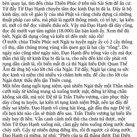
bèn quay lại, tìm đến chùa Thiên Phúc ở trên núi Sài Sơn để ẩn cư.
Từ đấy Từ Đạo Hạnh chuyên tâm đọc kinh Đại bi đà la. Đây là bộ
kinh dày, nói về giáo lý của nhà Phật và cũng chứa đựng cả những
thuật pháp cao siêu, mà phải là người thông minh, có trí lực, lại kiên
trì, mới có thể đọc vàhiểu thấu nổi. Vậy mà Đạo Hạnh đã dày công,
đọc đủ mười vạn tám nghìn (18.000) lần bản kinh ấy. Xem thế đủ
biết, Ngài đã dụng công và kiên trì đến mức nào rồi!
Ở trước chùa Thiên Phúc nơi Ngài tu luyện ngày ấy có 2 cây thông
cổ thụ, dân chúng trong vùng vẫn quen gọi là hai cây “rồng”. Do
ngày nào cũng như ngày nào, Đạo Hạnh đều trông vào cây mà đọc
thần chú lấy từ kinh Đại bi đà la ra, cho nên đến khi cây phải rơi
rụng dần cành lá, rồi biến mất đi cả thì Ngài hiểu Đức Quan Thế
Âm đã ứng hộ vào lời chú của Ngài. Từ đấy, Ngài lại càng ra sức
đọc kinh và niệm chú nhiều và chăm hơn nữa, để cầu cho lời của
Ngài được thấu đến tận Thiên cung.
Một hôm đang ngồi tụng niệm, quả nhiên Ngài thấy một Thần nhân
cưỡi mây từ không trung sà xuống trước mặt, đứng lơ lửng chân
không sát đất, mà nói: Đệ tử là Trấn Thiên vương, cảm phục thầy
dày công tu luyện, lại kiên trì tụng kinh niệm Phật, nên lại đây để
thầy sai khiến. Đạo Hạnh vô cùng hài lòng, gật đầu thu nạp Đệ tử,
rồi hẹn khi nào cần sẽ thỉnh đến sau. Trấn Thiên vương lại biến lên
mây bay đi liền. Vẫn canh cánh mối thù cha chưa trả được, một
hôm Từ Đạo Hạnh xuống núi, cầm gậy ném xuống dòng nước đang
chảy xiết. Gậy tự nhiên dựng đứng lên, rồi đi ngược cả dòng nước.
Đạo Hạnh cả mừng, tự nhủ: “Phép của ta đã thắng được Đại Điên