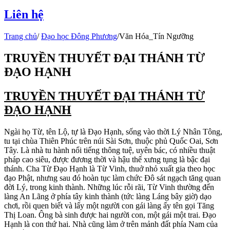
Liên hệ
Trang chủ
/
Đạo học Đông Phương
/
Văn Hóa_Tín Ngưỡng
TRUYỀN THUYẾT ĐẠI THÁNH TỪ
ĐẠO HẠNH
TRUYỀN THUYẾT ĐẠI THÁNH TỪ
ĐẠO HẠNH
Ngài họ Từ, tên Lộ, tự là Đạo Hạnh, sống vào thời Lý Nhân Tông,
tu tại chùa Thiên Phúc trên núi Sài Sơn, thuộc phủ Quốc Oai, Sơn
Tây. Là nhà tu hành nổi tiếng thông tuệ, uyên bác, có nhiều thuật
pháp cao siêu, được đương thời và hậu thế xưng tụng là bậc đại
thánh. Cha Từ Đạo Hạnh là Từ Vinh, thuở nhỏ xuất gia theo học
đạo Phật, nhưng sau đó hoàn tục làm chức Đô sát ngạch tăng quan
đời Lý, trong kinh thành. Những lúc rỗi rãi, Từ Vinh thường đến
làng An Lãng ở phía tây kinh thành (tức làng Láng bây giờ) dạo
chơi, rồi quen biết và lấy một người con gái làng ấy tên gọi Tăng
Thị Loan. Ông bà sinh được hai người con, một gái một trai. Đạo
Hạnh là con thứ hai. Nhà cũng làm ở trên mảnh đất phía Nam của